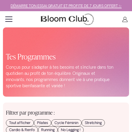
DÉMARRE TON ESSAI GRATUIT ET PROFITE DE 7 JOURS OFFERT ✨
Tes Programmes
Conçus pour s'adapter à tes besoins et s'inclure dans ton
quotidien au profit de ton équilibre. Originaux et
innovants, nos programmes donnent vie à une pratique
sportive bienfaisante et variée !
Filtrer par programme :
Tout afficher
Pilates
Cycle Féminin
Stretching
Cardio & Renfo
Running
No Legging !