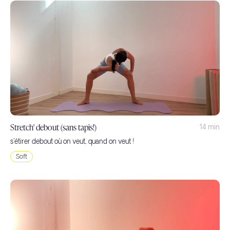
Stretch' debout (sans tapis!)
14 min
s'étirer debout où on veut, quand on veut !
Soft