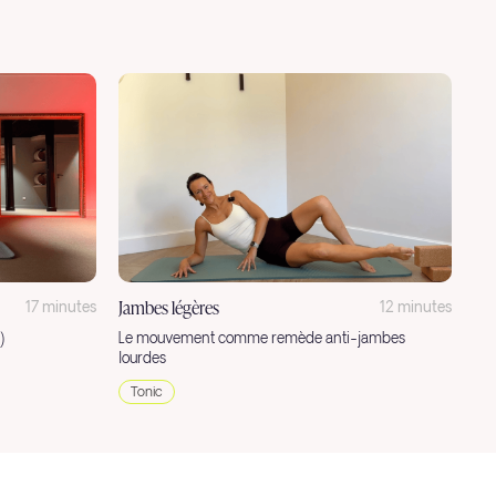
Jambes légères
17 minutes
12 minutes
)
Le mouvement comme remède anti-jambes
lourdes
Tonic