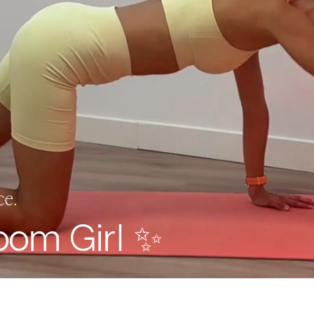
ce.
oom Girl
✨