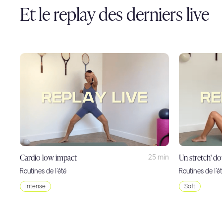
Et le replay des derniers live
Cardio low impact
Un stretch' d
25 min
Routines de l'été
Routines de l'é
Intense
Soft