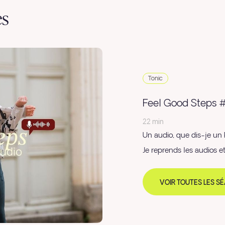
es
Tonic
Feel Good Steps 
22 min
Un audio, que dis-je u
Je reprends les audios et
VOIR TOUTES LES S