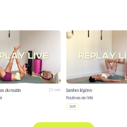
oux du matin
Jambes légères
23 min
té
Routines de l'été
Soft