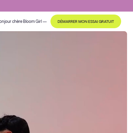
onjour
chère Bloom Girl
—
DÉMARRER MON ESSAI GRATUIT