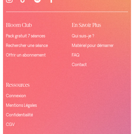
Bloom Club
En Savoir Plus
Pack gratuit 7 séances
Qui suis-je ?
Rechercher une séance
Matériel pour démarrer
Offrir un abonnement
FAQ
Contact
Ressources
Connexion
Mentions Légales
Confidentialité
CGV