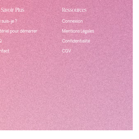
 Savoir Plus
Ressources
 suis-je ?
Connexion
ériel pour démarrer
Mentions Légales
Q
Confidentialité
ntact
CGV