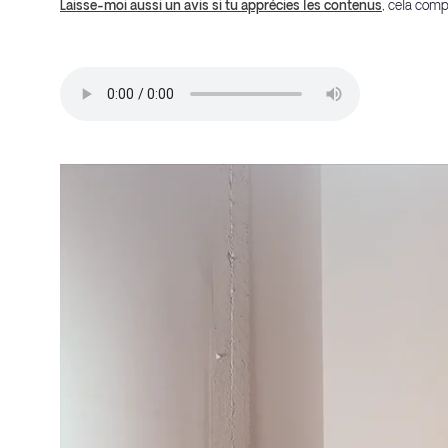
Laisse-moi aussi un avis si tu apprécies les contenus
, cela comp