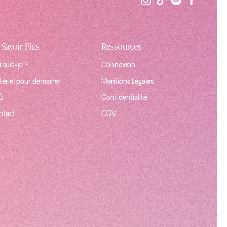
 Savoir Plus
Ressources
 suis-je ?
Connexion
ériel pour démarrer
Mentions Légales
Q
Confidentialité
ntact
CGV