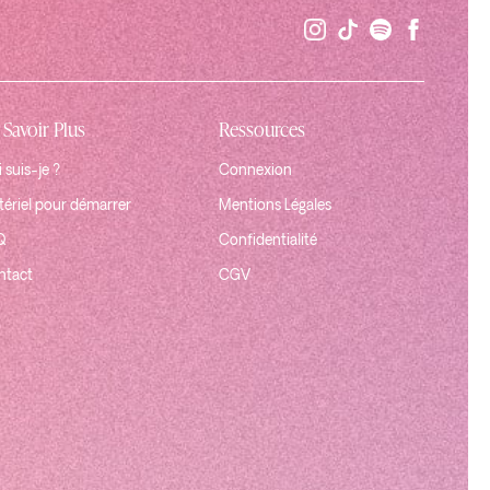
 Savoir Plus
Ressources
 suis-je ?
Connexion
ériel pour démarrer
Mentions Légales
Q
Confidentialité
ntact
CGV