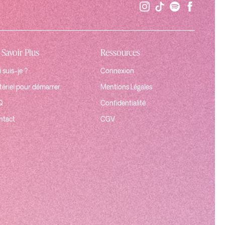
 Savoir Plus
Ressources
 suis-je ?
Connexion
ériel pour démarrer
Mentions Légales
Q
Confidentialité
ntact
CGV