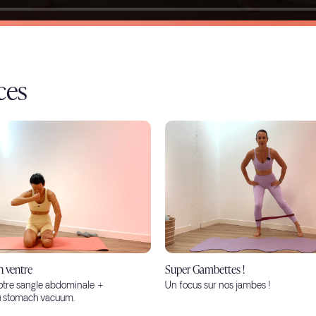
ces
 ventre
Super Gambettes !
otre sangle abdominale +
Un focus sur nos jambes !
au stomach vacuum.