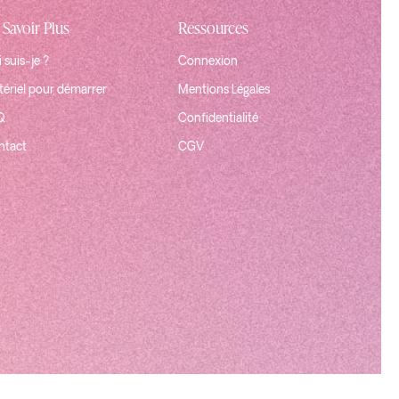
 Savoir Plus
Ressources
 suis-je ?
Connexion
ériel pour démarrer
Mentions Légales
Q
Confidentialité
ntact
CGV