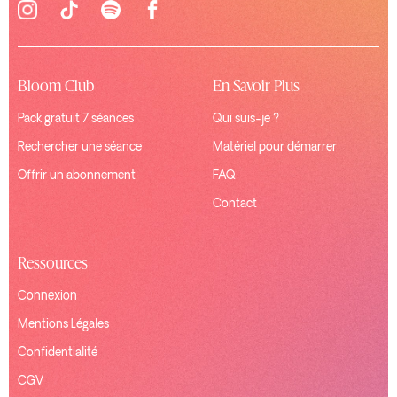
Bloom Club
En Savoir Plus
Pack gratuit 7 séances
Qui suis-je ?
Rechercher une séance
Matériel pour démarrer
Offrir un abonnement
FAQ
Contact
Ressources
Connexion
Mentions Légales
Confidentialité
CGV