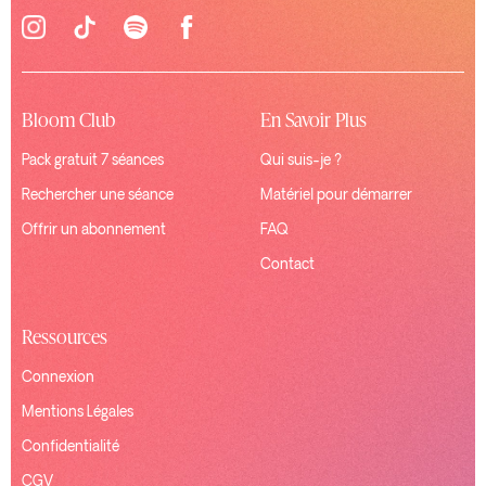
Bloom Club
En Savoir Plus
Pack gratuit 7 séances
Qui suis-je ?
Rechercher une séance
Matériel pour démarrer
Offrir un abonnement
FAQ
Contact
Ressources
Connexion
Mentions Légales
Confidentialité
CGV