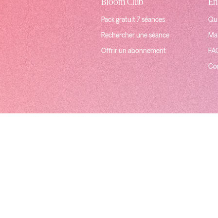
Bloom Club
En
Pack gratuit 7 séances
Qui
Rechercher une séance
Mat
Offrir un abonnement
FA
Co