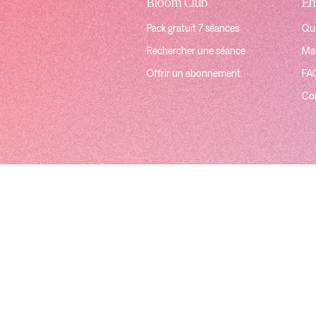
Bloom Club
En
Pack gratuit 7 séances
Qui
Rechercher une séance
Mat
Offrir un abonnement
FA
Co