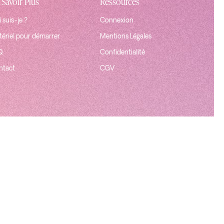
 Savoir Plus
Ressources
 suis-je ?
Connexion
ériel pour démarrer
Mentions Légales
Q
Confidentialité
ntact
CGV