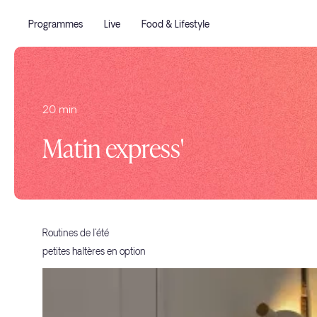
Programmes
Live
Food & Lifestyle
20 min
Matin express'
Routines de l'été
petites haltères en option