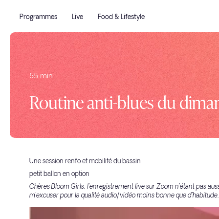
Programmes
Live
Food & Lifestyle
55 min
Routine anti-blues du dim
Une session renfo et mobilité du bassin
petit ballon en option
Chères Bloom Girls, l'enregistrement live sur Zoom n'étant pas auss
m'excuser pour la qualité audio/vidéo moins bonne que d'habitude