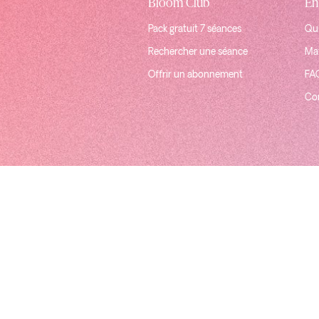
Bloom Club
En
Pack gratuit 7 séances
Qui
Rechercher une séance
Mat
Offrir un abonnement
FA
Co