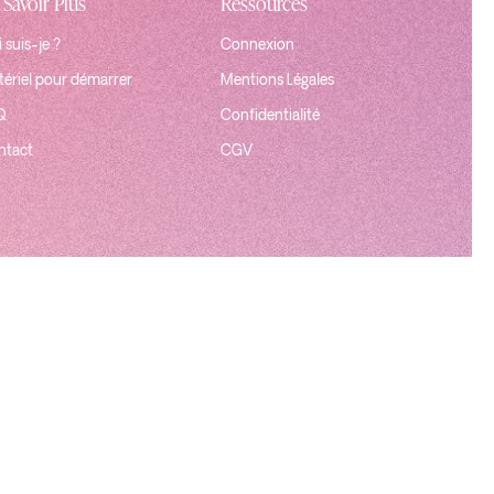
 Savoir Plus
Ressources
 suis-je ?
Connexion
ériel pour démarrer
Mentions Légales
Q
Confidentialité
ntact
CGV