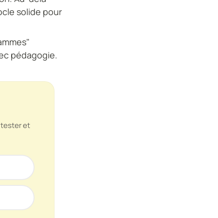
ocle solide pour
grammes"
avec pédagogie.
tester et