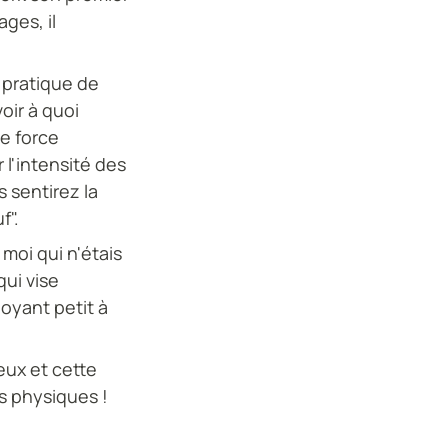
ges, il
e pratique de
oir à quoi
de force
r l'intensité des
s sentirez la
f".
moi qui n'étais
qui vise
loyant petit à
eux et cette
s physiques !