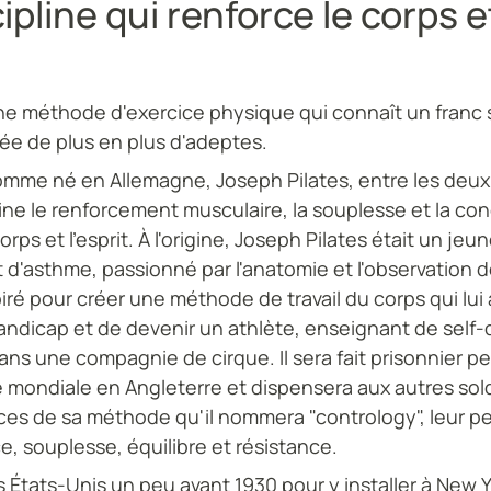
ipline qui renforce le corps e
une méthode d'exercice physique qui connaît un franc 
ée de plus en plus d'adeptes.
mme né en Allemagne, Joseph Pilates, entre les deux
ine le renforcement musculaire, la souplesse et la co
rps et l'esprit. À l'origine, Joseph Pilates était un jeu
t d'asthme, passionné par l'anatomie et l'observation 
spiré pour créer une méthode de travail du corps qui lui
ndicap et de devenir un athlète, enseignant de self-
ans une compagnie de cirque. Il sera fait prisonnier p
 mondiale en Angleterre et dispensera aux autres sold
ces de sa méthode qu'il nommera "contrology", leur p
e, souplesse, équilibre et résistance.
les États-Unis un peu avant 1930 pour y installer à New