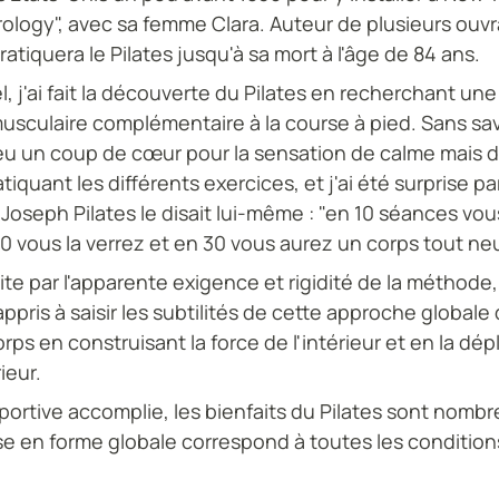
rology", avec sa femme Clara. Auteur de plusieurs ouvra
atiquera le Pilates jusqu'à sa mort à l'âge de 84 ans.
l, j'ai fait la découverte du Pilates en recherchant un
sculaire complémentaire à la course à pied. Sans sav
i eu un coup de cœur pour la sensation de calme mais 
tiquant les différents exercices, et j'ai été surprise pa
 Joseph Pilates le disait lui-même : "en 10 séances vou
0 vous la verrez et en 30 vous aurez un corps tout neu
te par l'apparente exigence et rigidité de la méthode, 
 appris à saisir les subtilités de cette approche globale 
rps en construisant la force de l'intérieur et en la dép
rieur.
ortive accomplie, les bienfaits du Pilates sont nombr
 en forme globale correspond à toutes les condition