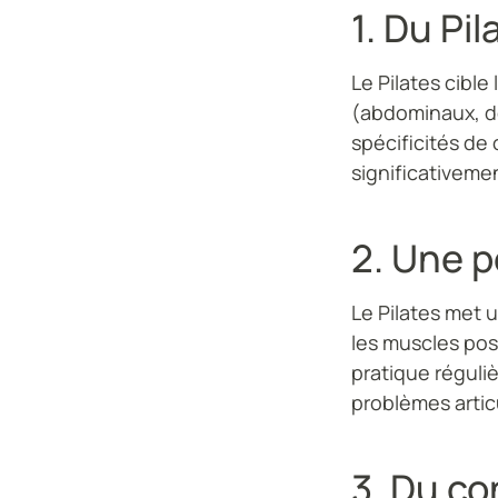
1. Du Pi
Le Pilates cible
(abdominaux, do
spécificités de
significativeme
2. Une 
Le Pilates met 
les muscles pos
pratique réguli
problèmes artic
3. Du co