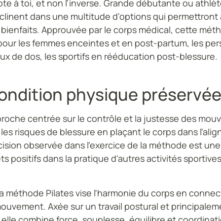
pte à toi, et non l'inverse. Grande débutante ou athlè
clinent dans une multitude d'options qui permettront
 bienfaits. Approuvée par le corps médical, cette mét
ur les femmes enceintes et en post-partum, les pe
ux de dos, les sportifs en rééducation post-blessure.
condition physique préservé
roche centrée sur le contrôle et la justesse des mou
 les risques de blessure en plaçant le corps dans l'ali
écision observée dans l'exercice de la méthode est une
ts positifs dans la pratique d'autres activités sportives
la méthode Pilates vise l'harmonie du corps en connec
ouvement. Axée sur un travail postural et principaleme
elle combine force, souplesse, équilibre et coordinat