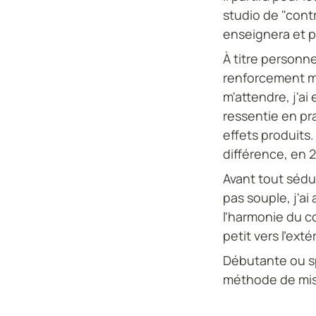
studio de "cont
enseignera et pr
À titre personne
renforcement mu
m'attendre, j'a
ressentie en pra
effets produits.
différence, en 2
Avant tout sédui
pas souple, j'ai
l'harmonie du co
petit vers l'exté
Débutante ou sp
méthode de mise