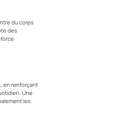
entre du corps
pte des
nforce
, en renforçant
quotidien. Une
obalement les