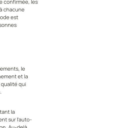
te confirmée, les
 à chacune
hode est
rsonnes
e
vements, le
gnement et la
 qualité qui
.
tant la
nt sur l'auto-
ion. Au-delà