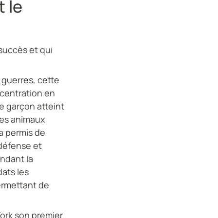
t le
succès et qui
 guerres, cette
ncentration en
ne garçon atteint
des animaux
 a permis de
défense et
endant la
ats les
ermettant de
 York son premier