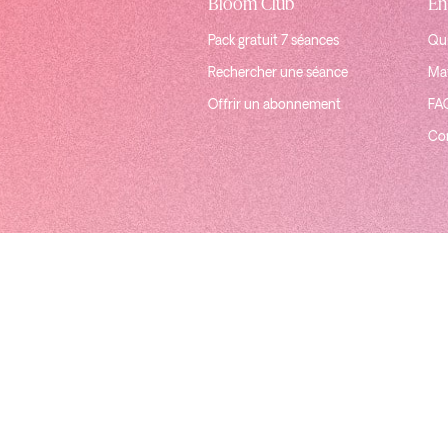
Bloom Club
En
Pack gratuit 7 séances
Qui
Rechercher une séance
Mat
Offrir un abonnement
FA
Co